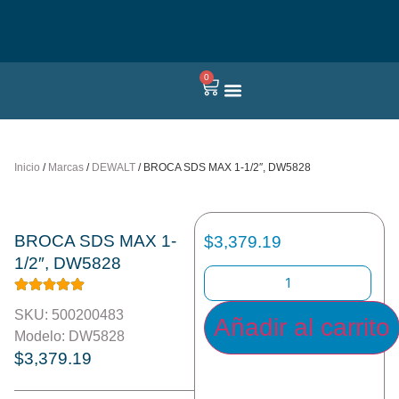
0
Quienes somos
Inicio
/
Marcas
/
DEWALT
/ BROCA SDS MAX 1-1/2″, DW5828
BROCA SDS MAX 1-
$
3,379.19
1/2″, DW5828
SKU: 500200483
Añadir al carrito
Modelo: DW5828
$
3,379.19