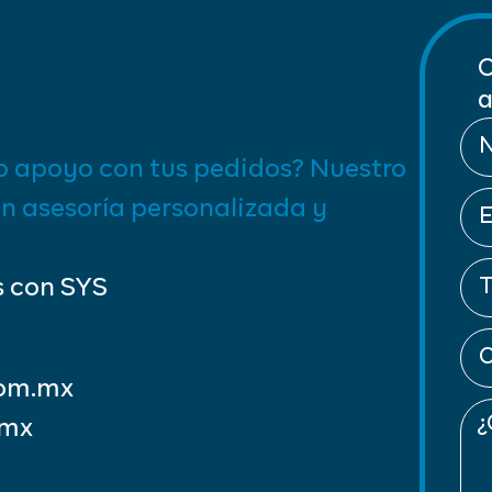
C
a
o apoyo con tus pedidos? Nuestro
on asesoría personalizada y
s con SYS
com.mx
.mx