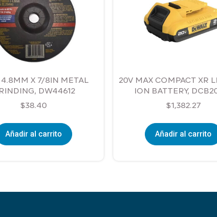
X 4.8MM X 7/8IN METAL
20V MAX COMPACT XR L
RINDING, DW44612
ION BATTERY, DCB2
$
38.40
$
1,382.27
Añadir al carrito
Añadir al carrito