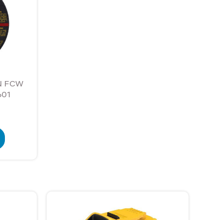
IN FCW
601