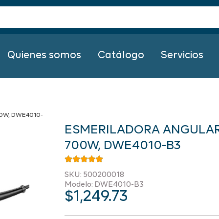
Quienes somos
Catálogo
Servicios
0W, DWE4010-
ESMERILADORA ANGULAR 
700W, DWE4010-B3
SKU: 500200018
Modelo: DWE4010-B3
$
1,249.73