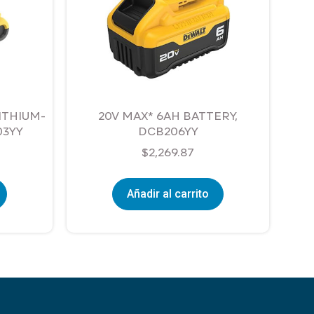
ITHIUM-
20V MAX* 6AH BATTERY,
03YY
DCB206YY
$
2,269.87
Añadir al carrito