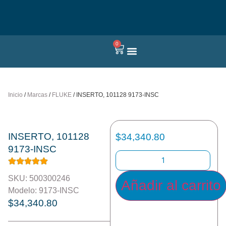
0
Quienes somos
Inicio
/
Marcas
/
FLUKE
/ INSERTO, 101128 9173-INSC
INSERTO, 101128
$
34,340.80
9173-INSC
SKU: 500300246
Añadir al carrito
Modelo: 9173-INSC
$
34,340.80