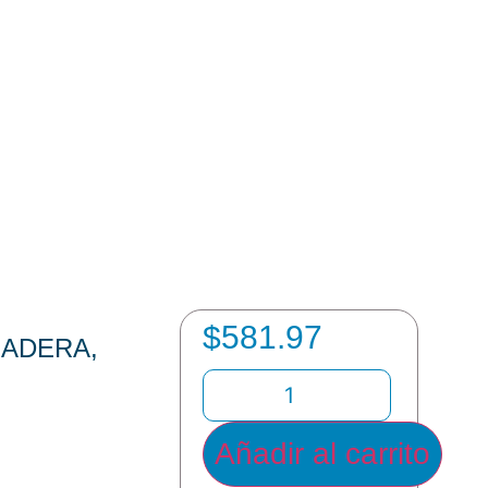
$
581.97
MADERA,
Añadir al carrito