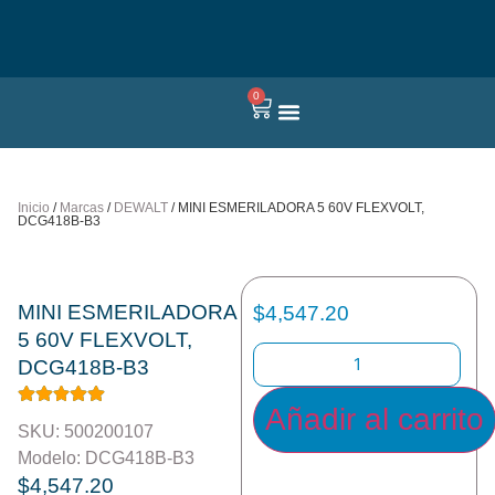
0
Quienes somos
Inicio
/
Marcas
/
DEWALT
/ MINI ESMERILADORA 5 60V FLEXVOLT,
DCG418B-B3
MINI ESMERILADORA
$
4,547.20
5 60V FLEXVOLT,
DCG418B-B3
Añadir al carrito
SKU: 500200107
Modelo: DCG418B-B3
$
4,547.20