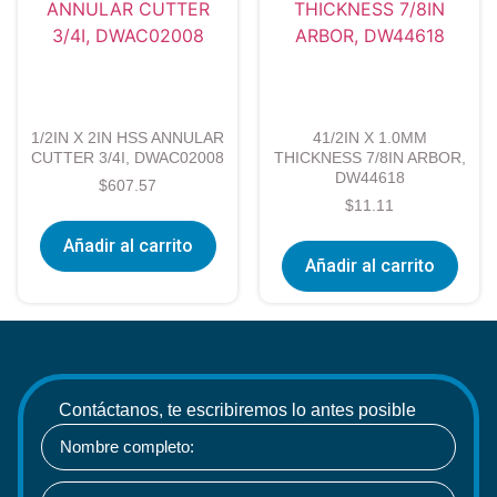
1/2IN X 2IN HSS ANNULAR
41/2IN X 1.0MM
CUTTER 3/4I, DWAC02008
THICKNESS 7/8IN ARBOR,
DW44618
$
607.57
$
11.11
Añadir al carrito
Añadir al carrito
Contáctanos, te escribiremos lo antes posible