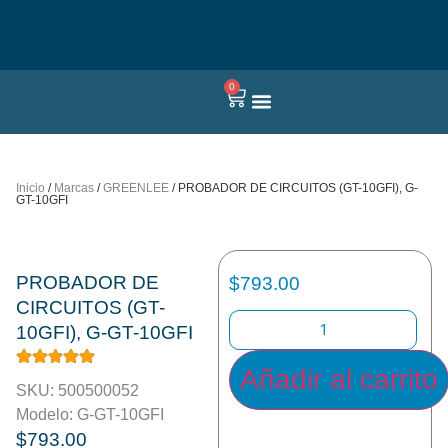
0
Quienes somos
Inicio
/
Marcas
/
GREENLEE
/ PROBADOR DE CIRCUITOS (GT-10GFI), G-
GT-10GFI
PROBADOR DE
$
793.00
CIRCUITOS (GT-
10GFI), G-GT-10GFI
Añadir al carrito
SKU: 500500052
Modelo: G-GT-10GFI
$
793.00