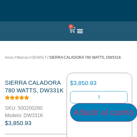
0
Quienes somos
Inicio
/
Marcas
/
DEWALT
/ SIERRA CALADORA 780 WATTS, DW331K
SIERRA CALADORA
$
3,850.93
780 WATTS, DW331K
SKU: 500200280
Añadir al carrito
Modelo: DW331K
$
3,850.93