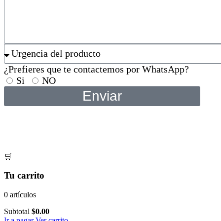
¿Prefieres que te contactemos por WhatsApp?
Si
NO
Enviar
🛒
Tu carrito
0 artículos
Subtotal
$
0.00
Ir a pagar
Ver carrito