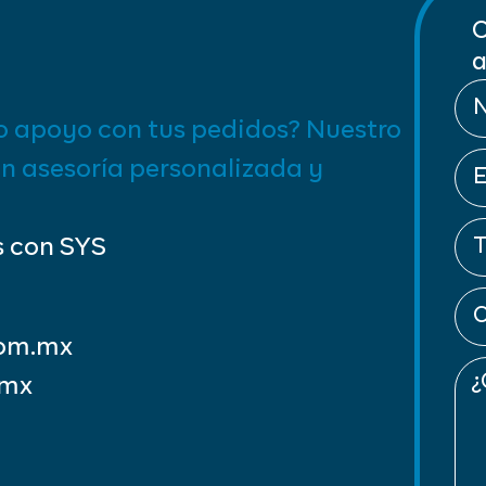
C
a
o apoyo con tus pedidos? Nuestro
on asesoría personalizada y
s con SYS
com.mx
.mx