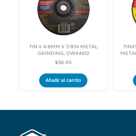
7IN X 4.8MM X 7/8IN METAL
7INX
GRINDING, DW44612
METAL
$
38.40
Añadir al carrito