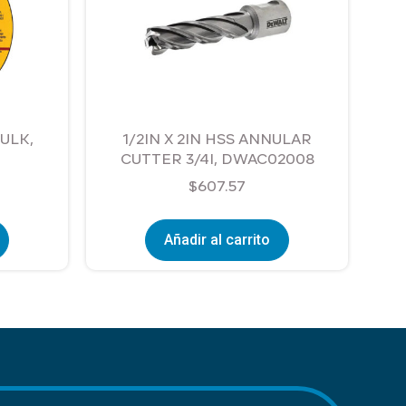
BULK,
1/2IN X 2IN HSS ANNULAR
CUTTER 3/4I, DWAC02008
$
607.57
Añadir al carrito