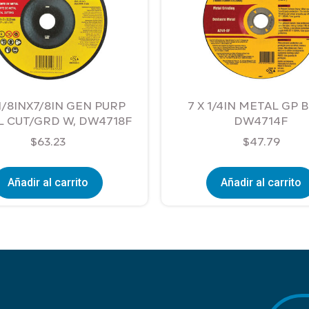
1/8INX7/8IN GEN PURP
7 X 1/4IN METAL GP 
 CUT/GRD W, DW4718F
DW4714F
$
63.23
$
47.79
Añadir al carrito
Añadir al carrito