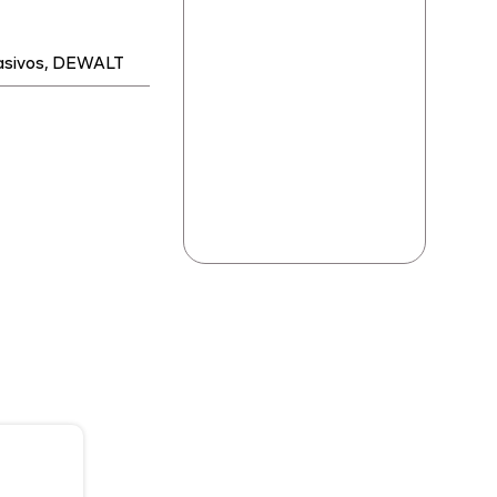
asivos
,
DEWALT