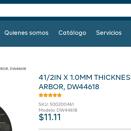
Quienes somos
Catálogo
Servicios
ARBOR, DW44618
41/2IN X 1.0MM THICKNES
ARBOR, DW44618
SKU: 500200461
Modelo: DW44618
$
11.11