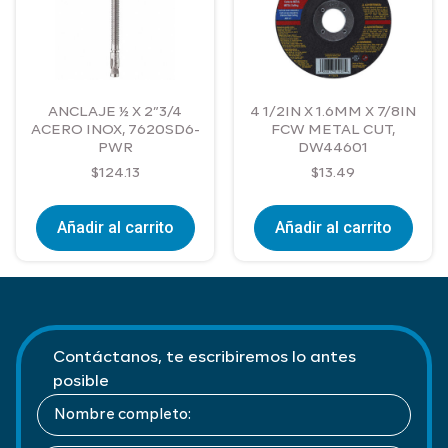
ANCLAJE ½ X 2”3/4
4 1/2IN X 1.6MM X 7/8IN
ACERO INOX, 7620SD6-
FCW METAL CUT,
PWR
DW44601
$
124.13
$
13.49
Añadir al carrito
Añadir al carrito
Contáctanos, te escribiremos lo antes
posible