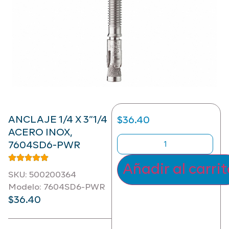
ANCLAJE 1/4 X 3”1/4
$
36.40
ACERO INOX,
7604SD6-PWR
Añadir al carri
SKU: 500200364
Modelo: 7604SD6-PWR
$
36.40