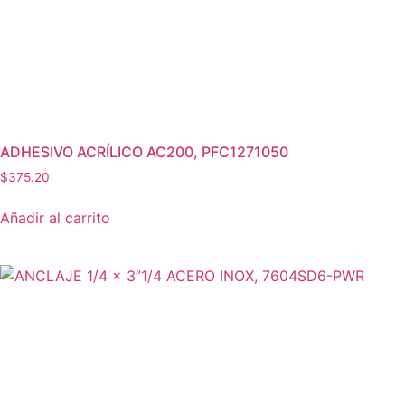
Accesorios de Suje
Almacenamiento y T
Anclajes y Fijacion
Consumibles Indust
ADHESIVO ACRÍLICO AC200, PFC1271050
$
375.20
Equipos de Calibra
Añadir al carrito
Equipos de Medició
Equipos de prueba e
Equipos Industrial 
Equipos para Soldar