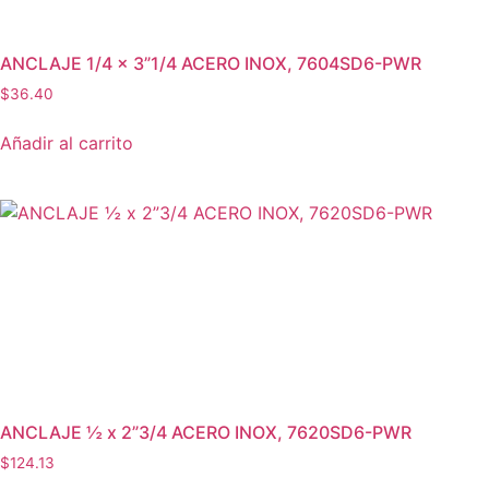
Equipos Termografí
ANCLAJE 1/4 x 3”1/4 ACERO INOX, 7604SD6-PWR
Herramienta de Per
$
36.40
Herramienta Manua
Añadir al carrito
Herramientas de Co
Herramientas Eléctr
Herramientas Manu
Instrumentos de Me
Traccionadores de 
ANCLAJE ½ x 2”3/4 ACERO INOX, 7620SD6-PWR
$
124.13