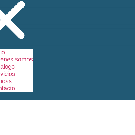
cio
ienes somos
álogo
os
vicios
ndas
tacto
illado
IC
e
oración