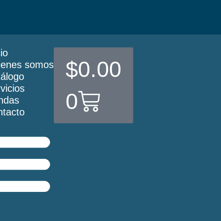
cio
$
0.00
ienes somos
álogo
vicios
0
ndas
tacto