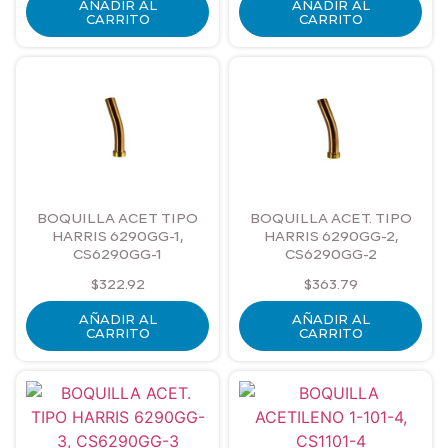
AÑADIR AL
AÑADIR AL
CARRITO
CARRITO
Herramienta de Perforación
Herramienta Manual
Herramientas de Corte
Herramientas Eléctricas
BOQUILLA ACET TIPO
BOQUILLA ACET. TIPO
HARRIS 6290GG-1,
HARRIS 6290GG-2,
Herramientas Manuales
CS6290GG-1
CS6290GG-2
$
322.92
$
363.79
Instrumentos de Medición y Diagnóstico
AÑADIR AL
AÑADIR AL
CARRITO
CARRITO
Traccionadores de Cables