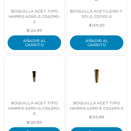
Accesorios de Sujeción y Retención
BOQUILLA ACET. TIPO
BOQUILLA ACETILENO 1-
Almacenamiento y Transporte de Herramientas
HARRIS 6290-2, CS6290-
101-2, CS1101-2
2
$
149.20
Anclajes y Fijaciones
$
126.89
AÑADIR AL
AÑADIR AL
Consumibles Industriales
CARRITO
CARRITO
Equipos de Calibración
Equipos de Medición de temperatura
Equipos de prueba eléctrica
Equipos Industrial y mecánico
BOQUILLA ACET TIPO
BOQUILLA ACET TIPO
HARRIS 6290-0, CS6290-
HARRIS 6290-3, CS6290-3
0
Equipos para Soldar y Cortar
$
126.89
$
126.89
Equipos Termografía