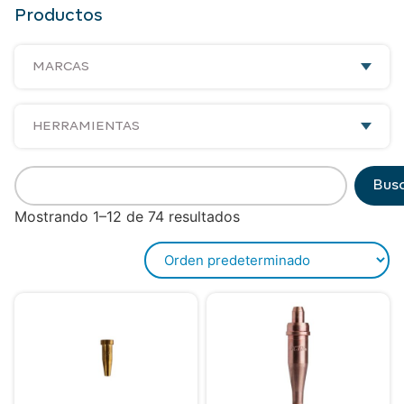
Productos
MARCAS
DEWALT
HERRAMIENTAS
DISSOLVO
Accesorios
Bus
FLUKE
Mostrando 1–12 de 74 resultados
Accesorios Abrasivos
GREENLEE
Accesorios de Atornillado
LINCOLN ELECTRIC
Accesorios de Corte
VICTOR
Accesorios de Perforación