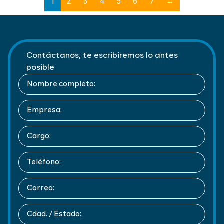
1
2
3
4
5
6
7
→
Contáctanos, te escribiremos lo antes
posible