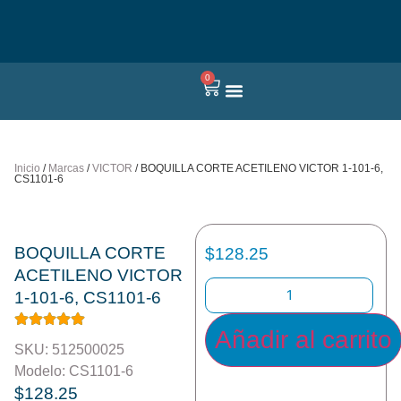
0
Quienes somos
Inicio
/
Marcas
/
VICTOR
/ BOQUILLA CORTE ACETILENO VICTOR 1-101-6,
CS1101-6
BOQUILLA CORTE
$
128.25
ACETILENO VICTOR
1-101-6, CS1101-6
Añadir al carrito
SKU: 512500025
Modelo: CS1101-6
$
128.25