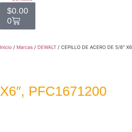
$
0.00
0
Inicio
/
Marcas
/
DEWALT
/ CEPILLO DE ACERO DE 5/8″ X6
X6″, PFC1671200