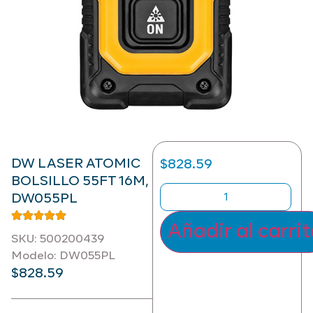
DW LASER ATOMIC
$
828.59
BOLSILLO 55FT 16M,
DW055PL
Añadir al carri
SKU: 500200439
Modelo: DW055PL
$
828.59