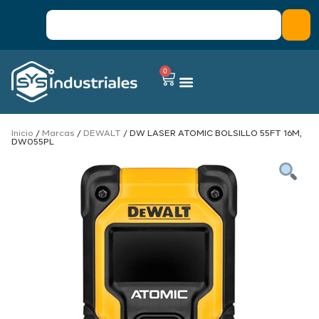
0
Inicio
/
Marcas
/
DEWALT
/ DW LASER ATOMIC BOLSILLO 55FT 16M,
DW055PL