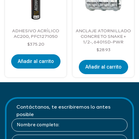
ADHESIVO ACRÍLICO
ANCLAJE ATORNILLADO
AC200, PFC1271050
CONCRETO SNAKE+
1/2-, 6401SD-PWR
$
375.20
$
28.93
Añadir al carrito
Añadir al carrito
Contáctanos, te escribiremos lo antes
posible