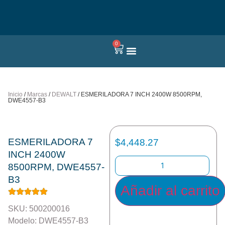
0
Quienes somos
Inicio
/
Marcas
/
DEWALT
/ ESMERILADORA 7 INCH 2400W 8500RPM,
DWE4557-B3
ESMERILADORA 7
$
4,448.27
INCH 2400W
8500RPM, DWE4557-
B3
Añadir al carrito
SKU: 500200016
Modelo: DWE4557-B3