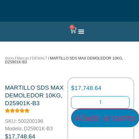
0
Quienes somos
Inicio
/
Marcas
/
DEWALT
/ MARTILLO SDS MAX DEMOLEDOR 10KG,
D25901K-B3
MARTILLO SDS MAX
$
17,748.64
DEMOLEDOR 10KG,
D25901K-B3
Añadir al carrito
SKU: 500200196
Modelo: D25901K-B3
$
17,748.64