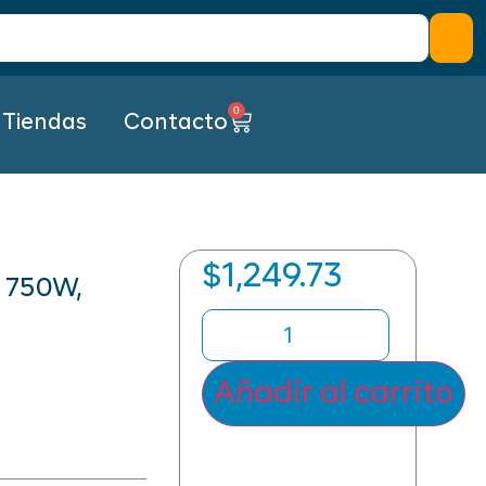
0
Tiendas
Contacto
$
1,249.73
 750W,
Añadir al carrito