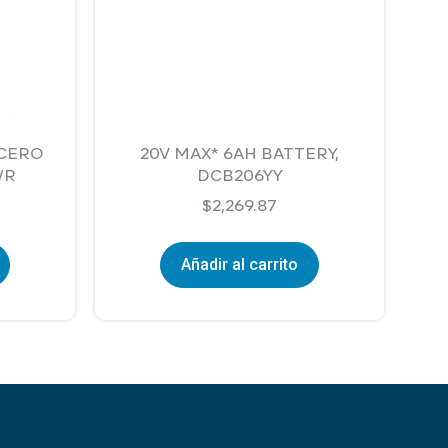
ACERO
20V MAX* 6AH BATTERY,
WR
DCB206YY
$
2,269.87
Añadir al carrito