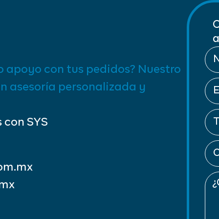
C
a
o apoyo con tus pedidos? Nuestro
on asesoría personalizada y
s con SYS
com.mx
.mx