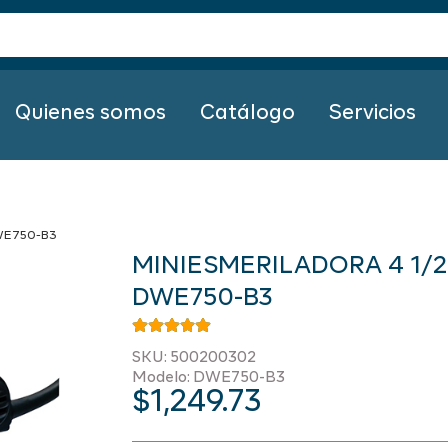
Quienes somos
Catálogo
Servicios
WE750-B3
MINIESMERILADORA 4 1/2
DWE750-B3
SKU: 500200302
Modelo: DWE750-B3
$
1,249.73