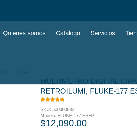
Quienes somos
Catálogo
Servicios
Tie
LUMI, FLUKE-177
MULTIMETRO DIGITAL C/P
RETROILUMI, FLUKE-177 E
SKU: 500300032
Modelo: FLUKE-177 ESFP
$
12,090.00