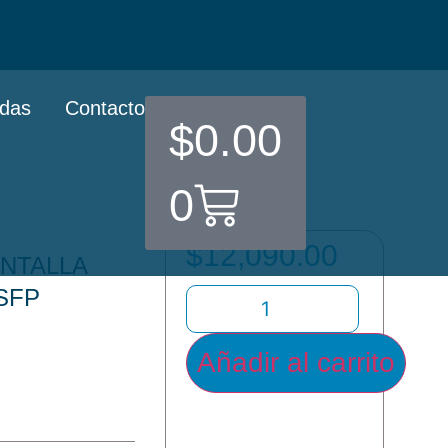
ndas
Contacto
$
0.00
0
$
12,090.00
ANTALLA
SFP
Añadir al carrito