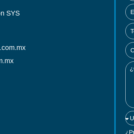
con SYS
s.com.mx
om.mx
¿Pr