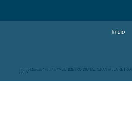
Inicio
Inicio
/
Marcas
/
FLUKE
/ MULTIMETRO DIGITAL C/PANTALLA RETROI
ESFP