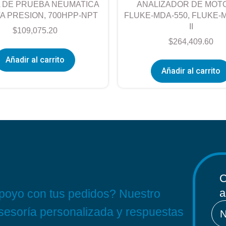
 DE PRUEBA NEUMATICA
ANALIZADOR DE MOT
TA PRESION, 700HPP-NPT
FLUKE-MDA-550, FLUKE-M
II
$
109,075.20
$
264,409.60
Añadir al carrito
Añadir al carrito
C
a
apoyo con tus pedidos? Nuestro
asesoría personalizada y respuestas